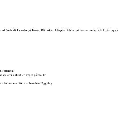
rk/ och klicka sedan på länken Blå boken. I Kapitel K hittar ni licenser under § K 1 Tävlingslic
in förening.
as spelarens klubb en avgift på 250 kr.
DM i ämnesraden för snabbare handläggning.