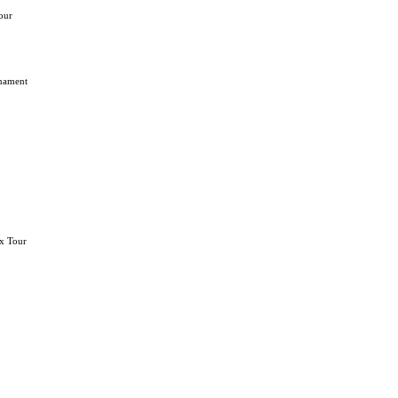
Tour
rnament
ix Tour