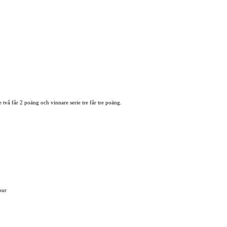
e två får 2 poäng och vinnare serie tre får tre poäng.
our