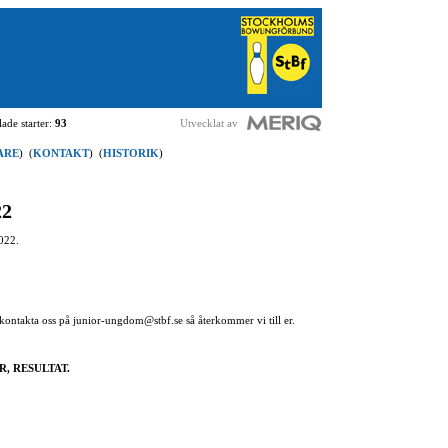
ade starter:
93
Utvecklat av
ARE
)
(
KONTAKT
)
(
HISTORIK
)
22
022.
 kontakta oss på junior-ungdom@stbf.se så återkommer vi till er.
TER, RESULTAT.