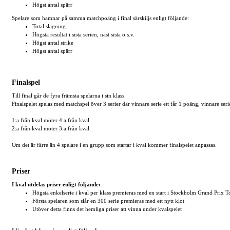
Högst antal spärr
Spelare som hamnar på samma matchpoäng i final särskiljs enligt följande:
Total slagning
Högsta resultat i sista serien, näst sista o.s.v.
Högst antal strike
Högst antal spärr
Finalspel
Till final går de fyra främsta spelarna i sin klass.
Finalspelet spelas med matchspel över 3 serier där vinnare serie ett får 1 poäng, vinnare seri
1:a från kval möter 4:a från kval.
2:a från kval möter 3:a från kval.
Om det är färre än 4 spelare i en grupp som startar i kval kommer finalspelet anpassas.
Priser
I kval utdelas priser enligt följande:
Högsta enkelserie i kval per klass premieras med en start i Stockholm Grand Prix T
Första spelaren som slår en 300 serie premieras med ett nytt klot
Utöver detta finns det hemliga priser att vinna under kvalspelet