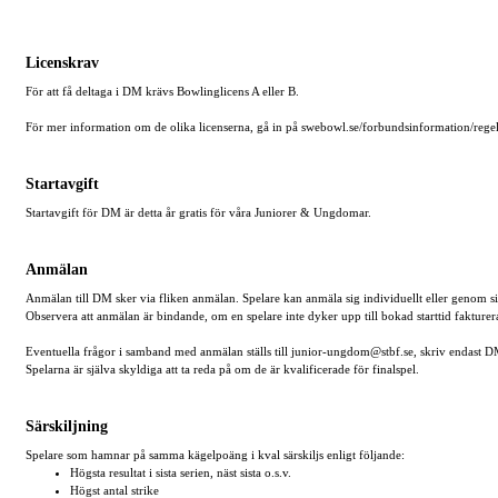
Licenskrav
För att få deltaga i DM krävs Bowlinglicens A eller B.
För mer information om de olika licenserna, gå in på swebowl.se/forbundsinformation/regelve
Startavgift
Startavgift för DM är detta år gratis för våra Juniorer & Ungdomar.
Anmälan
Anmälan till DM sker via fliken anmälan. Spelare kan anmäla sig individuellt eller genom s
Observera att anmälan är bindande, om en spelare inte dyker upp till bokad starttid fakturer
Eventuella frågor i samband med anmälan ställs till junior-ungdom@stbf.se, skriv endast 
Spelarna är själva skyldiga att ta reda på om de är kvalificerade för finalspel.
Särskiljning
Spelare som hamnar på samma kägelpoäng i kval särskiljs enligt följande:
Högsta resultat i sista serien, näst sista o.s.v.
Högst antal strike