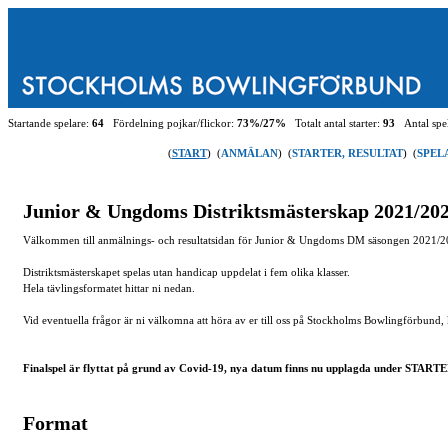
Startande spelare:
64
Fördelning pojkar/flickor:
73%/27%
Totalt antal starter:
93
Antal spel
(
START
)
(
ANMÄLAN
)
(
STARTER, RESULTAT
)
(
SPEL
Junior & Ungdoms Distriktsmästerskap 2021/20
Välkommen till anmälnings- och resultatsidan för Junior & Ungdoms DM säsongen 2021/2
Distriktsmästerskapet spelas utan handicap uppdelat i fem olika klasser.
Hela tävlingsformatet hittar ni nedan.
Vid eventuella frågor är ni välkomna att höra av er till oss på Stockholms Bowlingförbund,
Finalspel är flyttat på grund av Covid-19, nya datum finns nu upplagda under STAR
Format